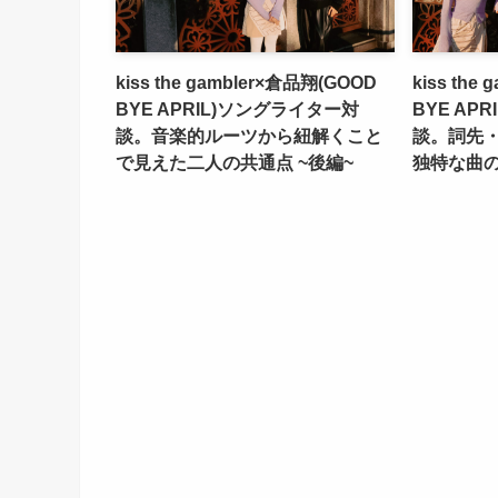
kiss the gambler×倉品翔(GOOD
kiss the
BYE APRIL)ソングライター対
BYE AP
談。音楽的ルーツから紐解くこと
談。詞先
で見えた二人の共通点 ~後編~
独特な曲の