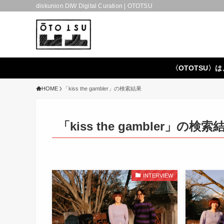
diskunion DIW Digital Curation | OTOTSU
〈OTOTSU〉は
HOME
「kiss the gambler」の検索結果
「kiss the gambler」の検索
INTERVIEW