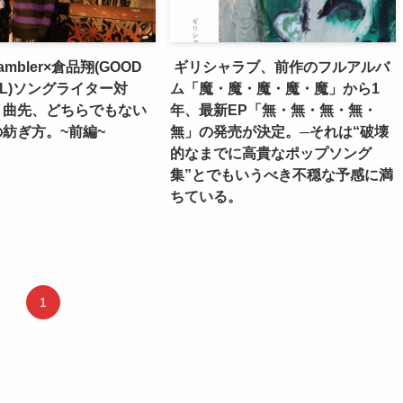
 gambler×倉品翔(GOOD
ギリシャラブ、前作のフルアルバ
RIL)ソングライター対
ム「魔・魔・魔・魔・魔」から1
・曲先、どちらでもない
年、最新EP「無・無・無・無・
紡ぎ方。~前編~
無」の発売が決定。─それは“破壊
的なまでに高貴なポップソング
集”とでもいうべき不穏な予感に満
ちている。
1