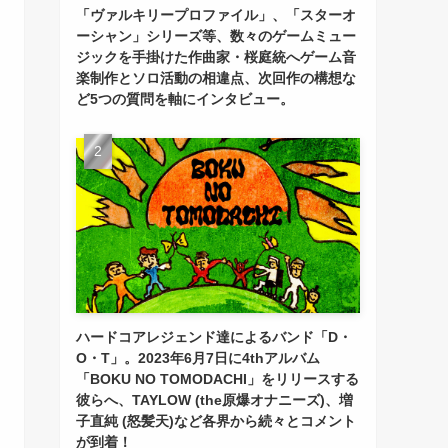
「ヴァルキリープロファイル」、「スターオ
ーシャン」シリーズ等、数々のゲームミュー
ジックを手掛けた作曲家・桜庭統へゲーム音
楽制作とソロ活動の相違点、次回作の構想な
ど5つの質問を軸にインタビュー。
ハードコアレジェンド達によるバンド「D・
O・T」。2023年6月7日に4thアルバム
「BOKU NO TOMODACHI」をリリースする
彼らへ、TAYLOW (the原爆オナニーズ)、増
子直純 (怒髪天)など各界から続々とコメント
が到着！