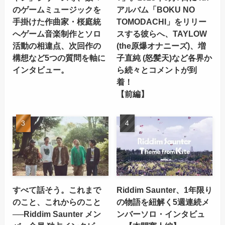
のゲームミュージックを
アルバム「BOKU NO
手掛けた作曲家・桜庭統
TOMODACHI」をリリー
へゲーム音楽制作とソロ
スする彼らへ、TAYLOW
活動の相違点、次回作の
(the原爆オナニーズ)、増
構想など5つの質問を軸に
子直純 (怒髪天)など各界か
インタビュー。
ら続々とコメントが到
着！
【前編】
すべて話そう。これまで
Riddim Saunter、1年限り
のこと、これからのこと
の物語を紐解く5週連続メ
──Riddim Saunter メン
ンバーソロ・インタビュ