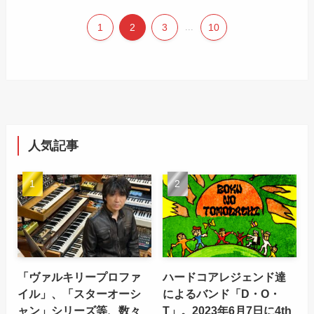
1
2
3
...
10
人気記事
「ヴァルキリープロファ
ハードコアレジェンド達
イル」、「スターオーシ
によるバンド「D・O・
ャン」シリーズ等、数々
T」。2023年6月7日に4th