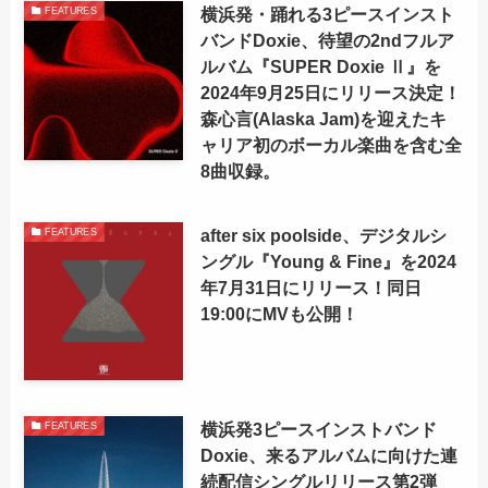
横浜発・踊れる3ピースインスト
FEATURES
バンドDoxie、待望の2ndフルア
ルバム『SUPER Doxie Ⅱ』を
2024年9月25日にリリース決定！
森心言(Alaska Jam)を迎えたキ
ャリア初のボーカル楽曲を含む全
8曲収録。
after six poolside、デジタルシ
FEATURES
ングル『Young & Fine』を2024
年7月31日にリリース！同日
19:00にMVも公開！
横浜発3ピースインストバンド
FEATURES
Doxie、来るアルバムに向けた連
続配信シングルリリース第2弾