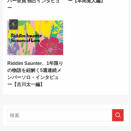
バー全員 独占インタビュ
ー【本間寛人編】
ー
Riddim Saunter、1年限り
の物語を紐解く5週連続メ
ンバーソロ・インタビュ
ー【古川太一編】