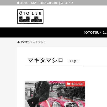
diskunion DIW Digital Curation | OTOTSU
〈OTOTSU〉は
HOME
マキタマシロ
マキタマシロ
– tag –
RELEASE