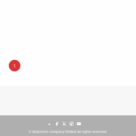
1
©
diskunion company limited all rights reserved.