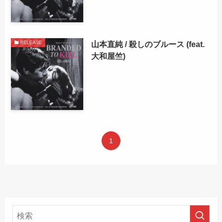
山本直純 / 殺しのブルース (feat.
RELEASE
大和屋竺)
1