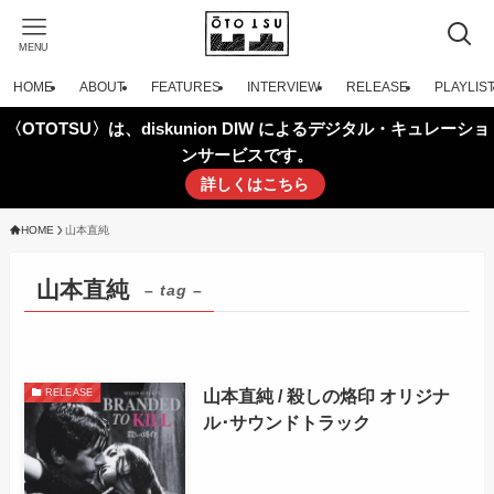
MENU
HOME
ABOUT
FEATURES
INTERVIEW
RELEASE
PLAYLIS
〈OTOTSU〉は、diskunion DIW によるデジタル・キュレーショ
ンサービスです。
詳しくはこちら
HOME
山本直純
山本直純
– tag –
山本直純 / 殺しの烙印 オリジナ
RELEASE
ル･サウンドトラック