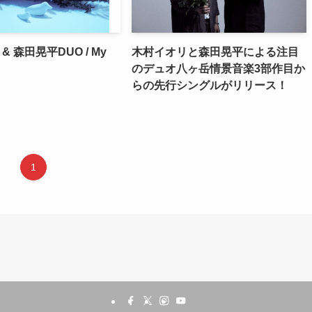
 森田晃平DUO / My
木村イオリと森田晃平による注目
のデュオ八ヶ岳情景音楽3部作目か
らの先行シングルがリリース！
1