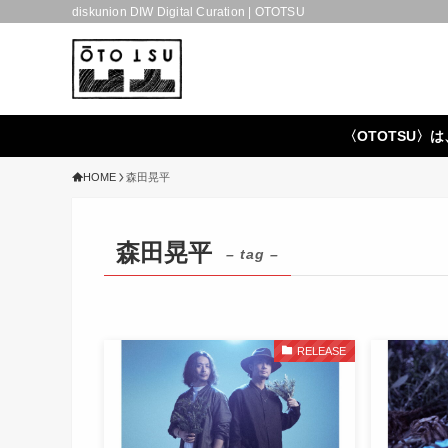
diskunion DIW Digital Curation | OTOTSU
〈OTOTSU〉は
HOME
森田晃平
森田晃平
– tag –
RELEASE