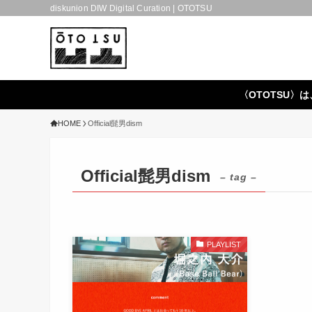
diskunion DIW Digital Curation | OTOTSU
〈OTOTSU〉は
HOME
Official髭男dism
Official髭男dism
– tag –
PLAYLIST