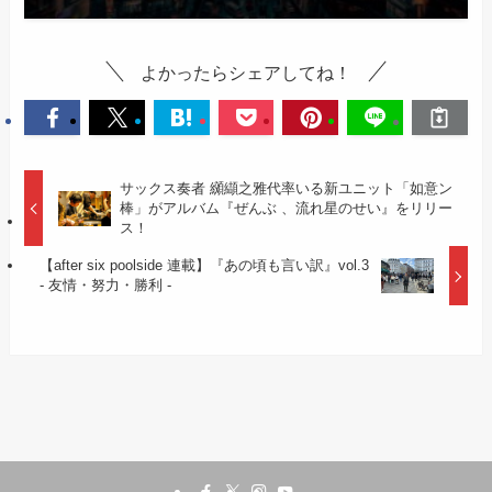
よかったらシェアしてね！
サックス奏者 纐纈之雅代率いる新ユニット「如意ン
棒」がアルバム『ぜんぶ 、流れ星のせい』をリリー
ス！
【after six poolside 連載】『あの頃も言い訳』vol.3
- 友情・努力・勝利 -