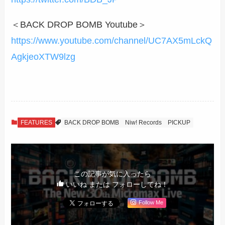
＜BACK DROP BOMB Youtube＞
https://www.youtube.com/channel/UC7AX5mLckQ
AgkjeoXTW9lzg
FEATURES
BACK DROP BOMB
Niw! Records
PICKUP
この記事が気に入ったら
いいね または フォローしてね！
Follow Me