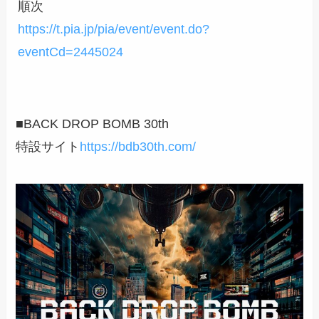
順次
https://t.pia.jp/pia/event/event.do?
eventCd=2445024
■BACK DROP BOMB 30th
特設サイト
https://bdb30th.com/