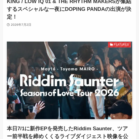
KING / LOW IQ 01 & THE RHYTHM MAKERSが集結
するスペシャルな一夜にDOPING PANDAの出演が決
定！
2026年7月2日
FEATURES
本日7/1に新作EPを発売したRiddim Saunter、ツア
ー前半戦を締めくくるライブダイジェスト映像を公