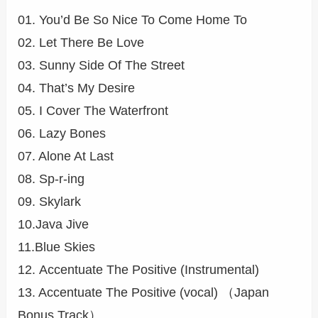
01. You’d Be So Nice To Come Home To
02. Let There Be Love
03. Sunny Side Of The Street
04. That’s My Desire
05. I Cover The Waterfront
06. Lazy Bones
07. Alone At Last
08. Sp-r-ing
09. Skylark
10.Java Jive
11.Blue Skies
12. Accentuate The Positive (Instrumental)
13. Accentuate The Positive (vocal) （Japan
Bonus Track）