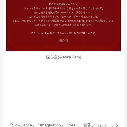
森心言(Alaska Jam)
「SlowDance」「Imagination」「Yes」「黄昏フロムユー」を