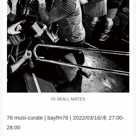
Oi-SKALL MATES
78 musi-curate | bayfm78 | 2022/03/16/水 27:00-
28:00