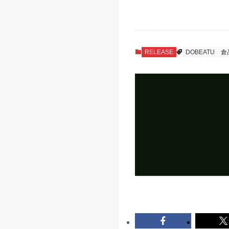
RELEASE
DOBEATU
倉