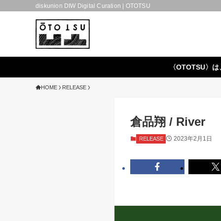
diskunion DIW Digital Curation | OTOTSU
〈OTOTSU〉は
HOME
RELEASE
倉品翔 / River
2023年2月1日
RELEASE