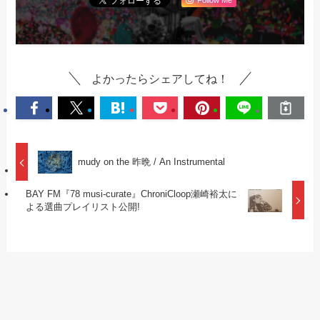
よかったらシェアしてね！
mudy on the 昨晩 / An Instrumental
BAY FM『78 musi-curate』ChroniCloop瀬崎裕太に
よる選曲プレイリスト公開!