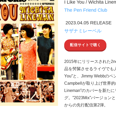
I Like You / Wichita Lin
The Pen Friend Club
2023.04.05 RELEASE
サザナミレーベル
配信サイトで聴く
2015年にリリースされた
品を髣髴させるライヴでも人気
You”と、Jimmy Webb
Campbellが取り上げ世界的
Lineman”のカバーを新
グ。”2023Mix”バージ
からの先行配信第2弾。