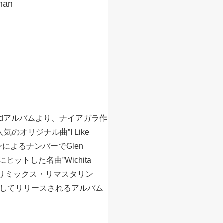
eman
2ndアルバムより、ナイアガラ作
のオリジナル曲”I Like
のペンによるナンバーでGlen
にヒットした名曲”Wichita
たにリミックス・リマスタリン
ョンとしてリリースされるアルバム