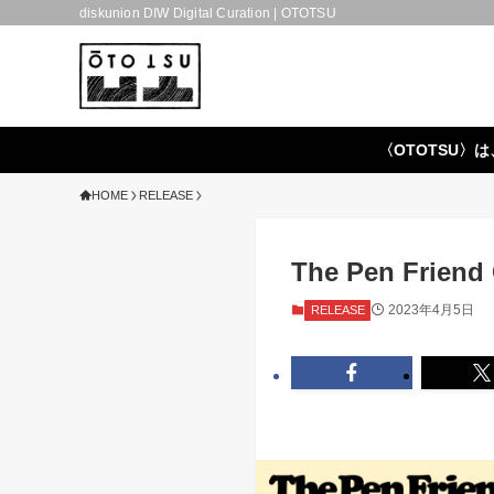
diskunion DIW Digital Curation | OTOTSU
〈OTOTSU〉は
HOME
RELEASE
The Pen Friend 
2023年4月5日
RELEASE