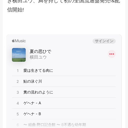
き横田ユウ、満を持して初の全国流通盤発売!&配
信開始!