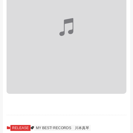
RELEASE
MY BEST! RECORDS
川本真琴