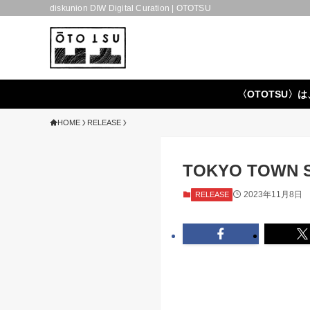
diskunion DIW Digital Curation | OTOTSU
〈OTOTSU〉は
HOME
RELEASE
TOKYO TOWN
2023年11月8日
RELEASE