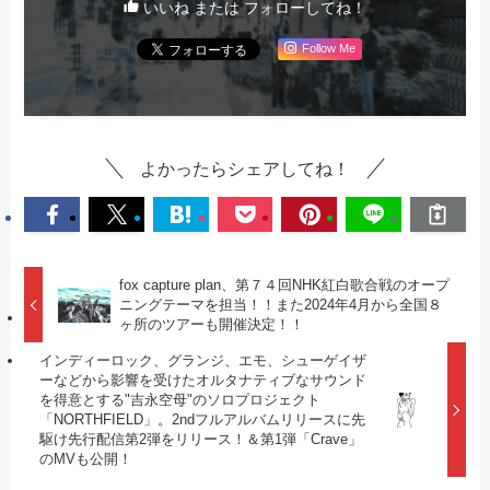
いいね または フォローしてね！
Follow Me
よかったらシェアしてね！
fox capture plan、第７４回NHK紅白歌合戦のオープ
ニングテーマを担当！！また2024年4月から全国８
ヶ所のツアーも開催決定！！
インディーロック、グランジ、エモ、シューゲイザ
ーなどから影響を受けたオルタナティブなサウンド
を得意とする"吉永空母"のソロプロジェクト
「NORTHFIELD」。2ndフルアルバムリリースに先
駆け先行配信第2弾をリリース！＆第1弾「Crave」
のMVも公開！