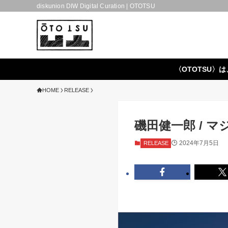
diskunion DIW Digital Curation | OTOTSU
〈OTOTSU〉は
HOME
RELEASE
磯田健一郎 / マジエ
2024年7月5日
RELEASE