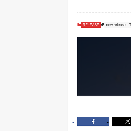
RELEASE
new release
T