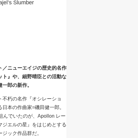
’s Slumber
ト／ニューエイジの歴史的名作
ット』や、細野晴臣との活動な
健一郎の新作。
ト不朽の名作『オシレーショ
る日本の作曲家=磯田健一郎。
でいたのが、Apollon レー
マジエルの星』をはじめとする
ージック作品群だ。