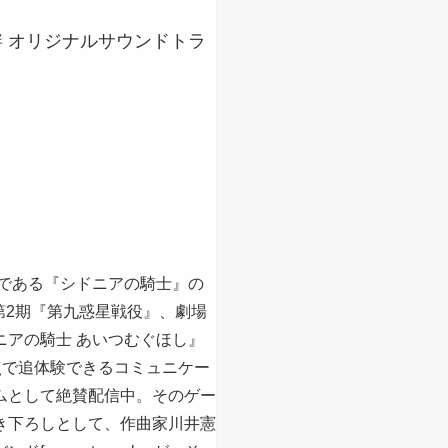
絆 オリジナルサウンドトラ
作である『シドニアの騎士』の
第2期『第九惑星戦役』、劇場
ニアの騎士 あいつむぐほし』
点で追体験できるコミュニケー
ムとして絶賛配信中。そのゲー
き下ろしとして、作曲家川井憲