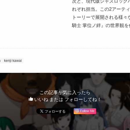
次と、現代版ジャズロックバンドf
れぞれ担当。この2アーテ
トーリーで展開される様々
騎士 掌位ノ絆』の世界観を
n
kenji kawai
この記事が気に入ったら
いいね または フォローしてね！
Follow Me