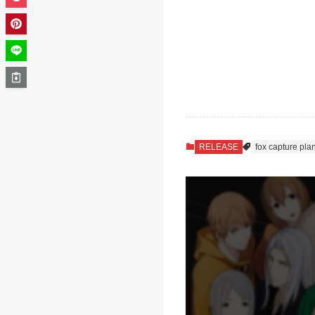
RELEASE
fox capture pla