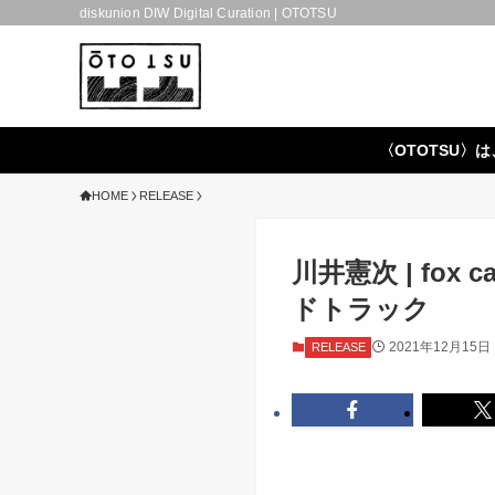
diskunion DIW Digital Curation | OTOTSU
〈OTOTSU〉は
HOME
RELEASE
川井憲次 | fox
ドトラック
2021年12月15日
RELEASE