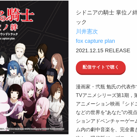
シドニアの騎士 掌位ノ
ック
川井憲次
fox capture plan
2021.12.15 RELEASE
配信サイトで聴く
漫画家・弐瓶 勉氏の代表
TVアニメシリーズ第1期，
アニメーション映画『シド
などの世界を“あなた”の視
ションアドベンチャーゲー
ム内の劇中音楽を、完全書