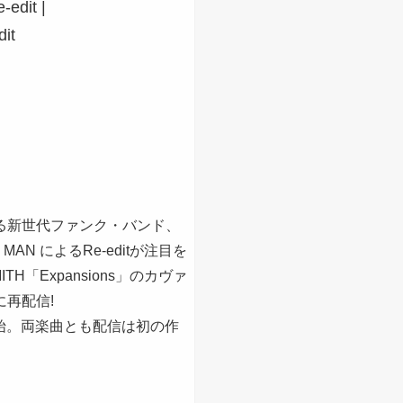
edit |
it
る新世代ファンク・バンド、
E MAN によるRe-editが注目を
MITH「Expansions」のカヴァ
再配信!
配信開始。両楽曲とも配信は初の作