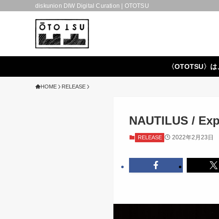
diskunion DIW Digital Curation | OTOTSU
〈OTOTSU〉は
HOME
RELEASE
NAUTILUS / Exp
2022年2月23日
RELEASE