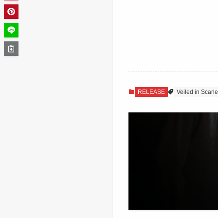
RELEASE
Veiled in Scarle