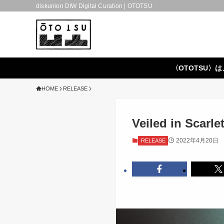
diskunion DIW Digital Curation | OTOTSU
〈OTOTSU〉は
HOME
RELEASE
Veiled in Scarle
2022年4月20日
RELEASE