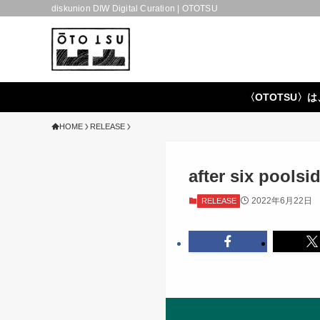
diskunion DIW Digital Curation | OTOTSU
〈OTOTSU〉は
HOME
RELEASE
after six poolsi
2022年6月22日
RELEASE