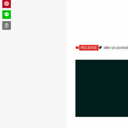
RELEASE
after six poolsi