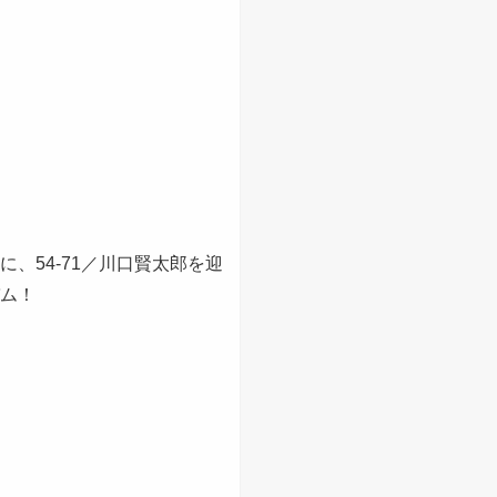
に、54-71／川口賢太郎を迎
バム！