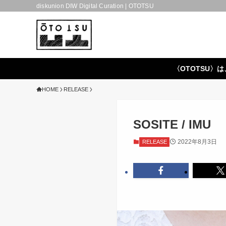
diskunion DIW Digital Curation | OTOTSU
〈OTOTSU〉は
HOME
RELEASE
SOSITE / IMU
2022年8月3日
RELEASE