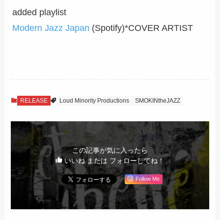
added playlist
Modern Jazz Japan
(Spotify)*COVER ARTIST
RELEASE
Loud Minority Productions
SMOKINtheJAZZ
この記事が気に入ったら
いいね または フォローしてね！
Follow Me