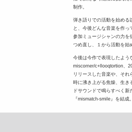
制作。
弾き語りでの活動を始める
と、今後どんな音楽を作っ
参加ミュージシャンの力を
つめ直し、１から活動を始
今後は今作で表現したような、N
miscorner/c+llooqtortion
リリースした音楽や、それ
時に沸き上がる焦燥、生き
ドサウンドで鳴らすべく新
『mismatch-smile』を結成