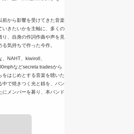
以前から影響を受けてきた音楽
ていきたいかを主軸に、多くの
借り、自身の作詞作曲や声を見
める気持ちで作った今作。
AHT、kiwiroll、
、200mphなどsecreta tradesから
らをはじめとする音楽を聴いた
る中で焼きつく光と錆を、バン
たにメンバーを募り、本バンド
。