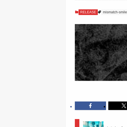
RELEASE
mismatch-smile