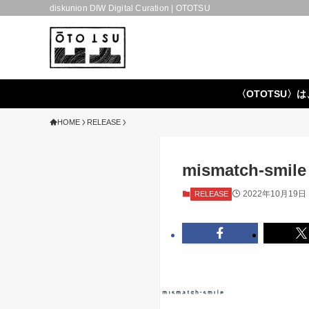
diskunion DIW Digital Curation | OTOTSU
〈OTOTSU〉は
HOME
RELEASE
mismatch-smil
2022年10月19日
RELEASE