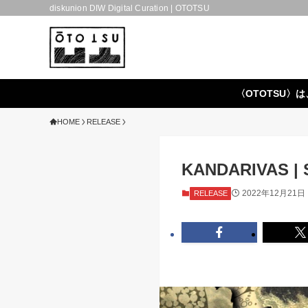
diskunion DIW Digital Curation | OTOTSU
〈OTOTSU〉は
HOME
RELEASE
KANDARIVAS | 
2022年12月21日
RELEASE