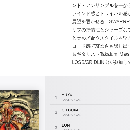
ンド・アンサンブルを一か
ラインド感とトライバル感
展望を覗かせる。SWARR
リフの抒情性とシャープな
とせめぎ合うスタイルを堅
コード感で哀愁さも醸し出
名ギタリストTakafumi Matsu
LOSS/GRIDLINK)が参加