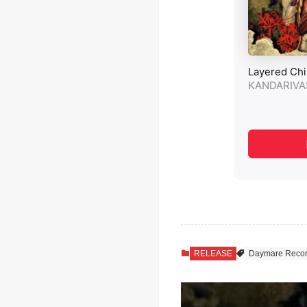
RELEASE
Daymare Recor