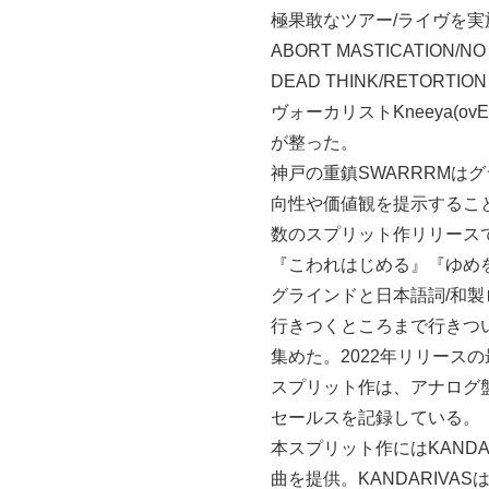
極果敢なツアー/ライヴを実施。2
ABORT MASTICATION/NO
DEAD THINK/RETORTI
ヴォーカリストKneeya(ov
が整った。
神戸の重鎮SWARRRMは
向性や価値観を提示するこ
数のスプリット作リリース
『こわれはじめる』『ゆめ
グラインドと日本語詞/和
行きつくところまで行きつ
集めた。2022年リリースの最
スプリット作は、アナログ
セールスを記録している。
本スプリット作にはKANDAR
曲を提供。KANDARIVA