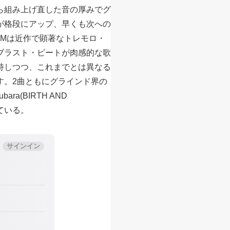
ら組み上げ直した音の厚みでグ
が格段にアップ、早くも次への
RMは近作で顕著なトレモロ・
ブラスト・ビートが肉感的な歌
持しつつ、これまでとは異なる
す。2曲ともにグラインド界の
bara(BIRTH AND
している。