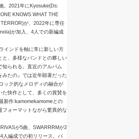
021年にKyosuke(Ds:
 ONE KNOWS WHAT THE
ON TERROR)が、2022年に専任
Enola)が加入、4人での新編成
グラインドを軸に常に新しい方
とと、多様なバンドとの夥しい
で知られる。直近のアルバム
をみたの』では近年顕著だった
製ロック的なメロディの融合が
いた快作として、多くの賞賛を
新作:kamomekamomeとの
盤フォーマットながら驚異的な
IVASが5曲、SWARRRMが2
Sは4人編成での初リリース。バ