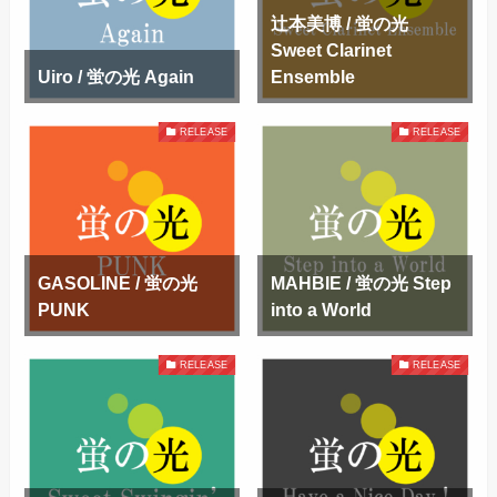
辻本美博 / 蛍の光
Sweet Clarinet
Uiro / 蛍の光 Again
Ensemble
RELEASE
RELEASE
GASOLINE / 蛍の光
MAHBIE / 蛍の光 Step
PUNK
into a World
RELEASE
RELEASE