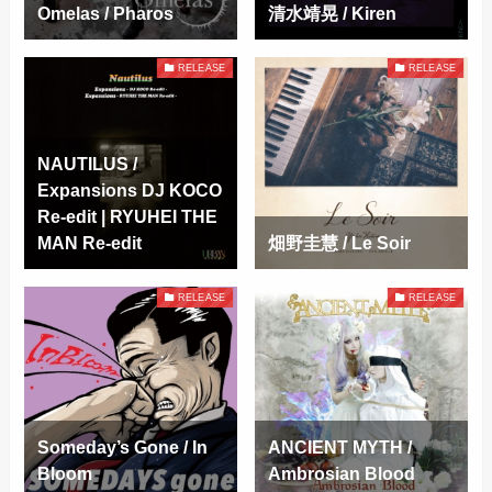
Omelas / Pharos
清水靖晃 / Kiren
RELEASE
RELEASE
NAUTILUS /
Expansions DJ KOCO
Re-edit | RYUHEI THE
MAN Re-edit
畑野圭慧 / Le Soir
RELEASE
RELEASE
Someday’s Gone / In
ANCIENT MYTH /
Bloom
Ambrosian Blood