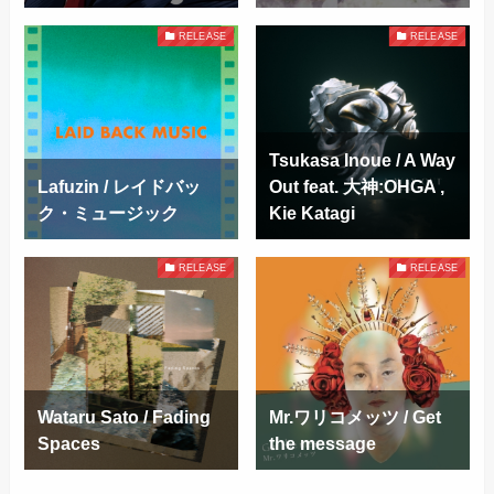
RELEASE
RELEASE
Tsukasa Inoue / A Way
Lafuzin / レイドバッ
Out feat. 大神:OHGA ,
ク・ミュージック
Kie Katagi
RELEASE
RELEASE
Wataru Sato / Fading
Mr.ワリコメッツ / Get
Spaces
the message