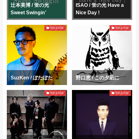
辻本美博 / 蛍の光
ISAO / 蛍の光 Have a
Sweet Swingin’
Nice Day !
RELEASE
RELEASE
SuzKen / ぽたぽた
野口恵 / この夕凪に
RELEASE
RELEASE