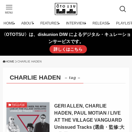
MENU
HOME
ABOUT
FEATURES
INTERVIEW
RELEASE
PLAYLIS
〈OTOTSU〉は、diskunion DIW によるデジタル・キュレーショ
ンサービスです。
詳しくはこちら
HOME
CHARLIE HADEN
CHARLIE HADEN
– tag –
GERI ALLEN, CHARLIE
RELEASE
HADEN, PAUL MOTIAN / LIVE
AT THE VILLAGE VANGUARD
Unissued Tracks (選曲・監修:大