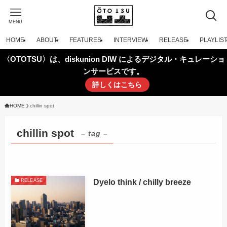
MENU
HOME
ABOUT
FEATURES
INTERVIEW
RELEASE
PLAYLIS
〈OTOTSU〉は、diskunion DIW によるデジタル・キュレーショ
ンサービスです。
詳しくはこちら
HOME
chillin spot
chillin spot
– tag –
Dyelo think / chilly breeze
RELEASE