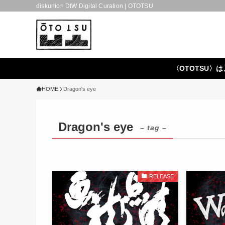
diskunion DIW Digital Curation | OTOTSU
〈OTOTSU〉は
HOME
Dragon's eye
Dragon's eye
– tag –
RELEASE