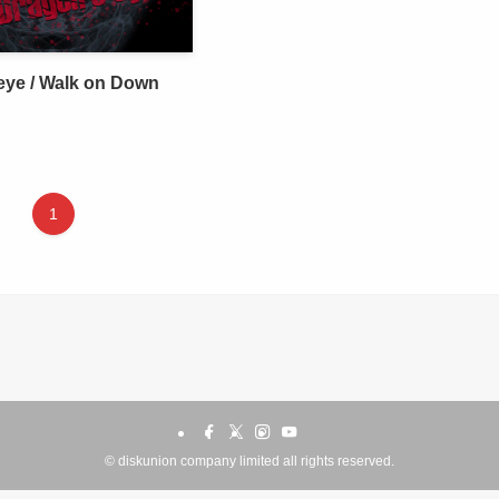
eye / Walk on Down
1
©
diskunion company limited all rights reserved.