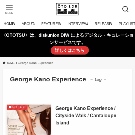
MENU
HOME
ABOUT
FEATURES
INTERVIEW
RELEASE
PLAYLIS
〈OTOTSU〉は、diskunion DIW によるデジタル・キュレーショ
ンサービスです。
詳しくはこちら
HOME
George Kano Experience
George Kano Experience
– tag –
George Kano Experience /
RELEASE
Cityside Walk / Cantaloupe
Island