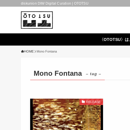
diskunion DIW Digital Curation | OTOTSU
〈OTOTSU〉は
HOME
Mono Fontana
Mono Fontana
– tag –
RELEASE