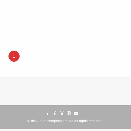
1
©
diskunion company limited all rights reserved.