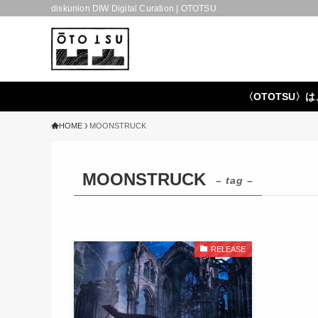
diskunion DIW Digital Curation | OTOTSU
〈OTOTSU〉は
HOME
MOONSTRUCK
MOONSTRUCK
– tag –
RELEASE