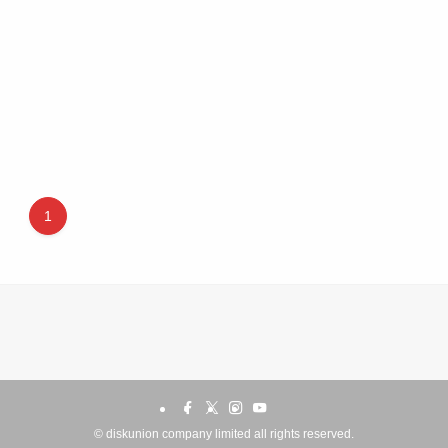
1
©
diskunion company limited all rights reserved.