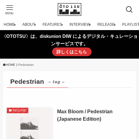
MENU
HOME
ABOUT
FEATURES
INTERVIEW
RELEASE
PLAYLIS
〈OTOTSU〉は、diskunion DIW によるデジタル・キュレーショ
ンサービスです。
詳しくはこちら
HOME
Pedestrian
Pedestrian
– tag –
Max Bloom / Pedestrian
RELEASE
(Japanese Edition)