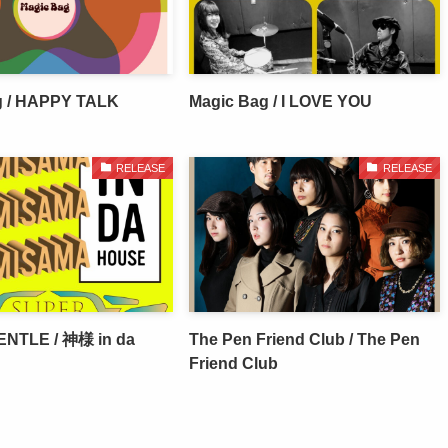
g / HAPPY TALK
Magic Bag / I LOVE YOU
RELEASE
RELEASE
NTLE / 神様 in da
The Pen Friend Club / The Pen
Friend Club