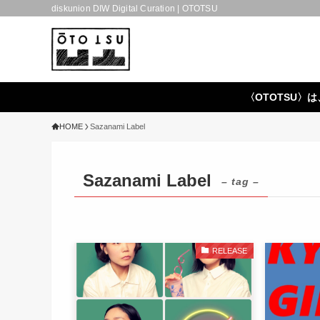
diskunion DIW Digital Curation | OTOTSU
〈OTOTSU〉は
HOME
Sazanami Label
Sazanami Label
– tag –
RELEASE