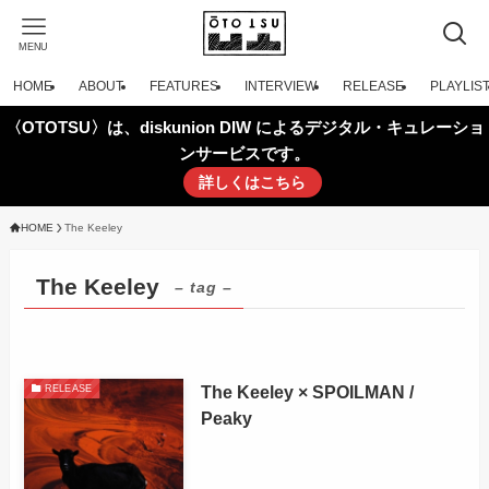
MENU
HOME
ABOUT
FEATURES
INTERVIEW
RELEASE
PLAYLIS
〈OTOTSU〉は、diskunion DIW によるデジタル・キュレーショ
ンサービスです。
詳しくはこちら
HOME
The Keeley
The Keeley
– tag –
The Keeley × SPOILMAN /
RELEASE
Peaky