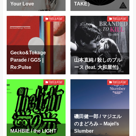
Your Love
TAKE）
RELEASE
RELEASE
Gecko&Tokage
Parade / GGS |
山本直純 / 殺しのブル
Re:Pulse
ース (feat. 大和屋竺)
RELEASE
RELEASE
磯田健一郎 / マジエル
のまどろみ – Majel’s
MAHBIE / the LIGHT
Slumber