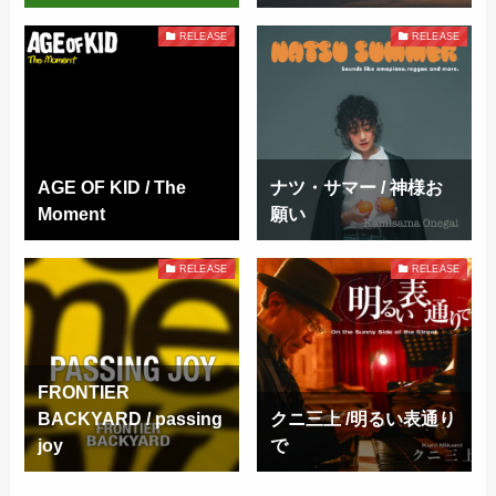
RELEASE
RELEASE
AGE OF KID / The
ナツ・サマー / 神様お
Moment
願い
RELEASE
RELEASE
FRONTIER
BACKYARD / passing
クニ三上 /明るい表通り
joy
で