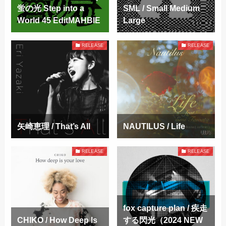
蛍の光 Step into a
SML / Small Medium
World 45 EditMAHBIE
Large
RELEASE
RELEASE
矢崎恵理 / That’s All
NAUTILUS / Life
RELEASE
RELEASE
fox capture plan / 疾走
CHIKO / How Deep Is
する閃光（2024 NEW