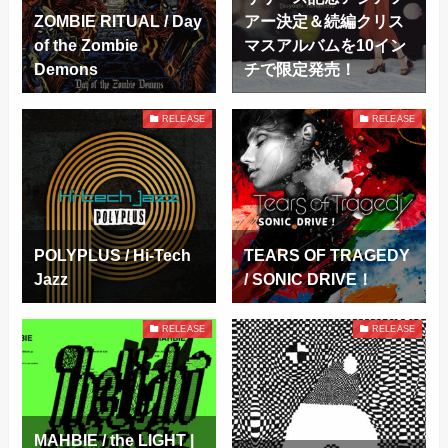
ZOMBIE RITUAL / Day
アー決定＆続編クリス
of the Zombie
マスアルバムを10イン
Demons
チで限定発売！
RELEASE
RELEASE
POLYPLUS / Hi-Tech
TEARS OF TRAGEDY
Jazz
/ SONIC DRIVE！
RELEASE
RELEASE
MAHBIE / the LIGHT |