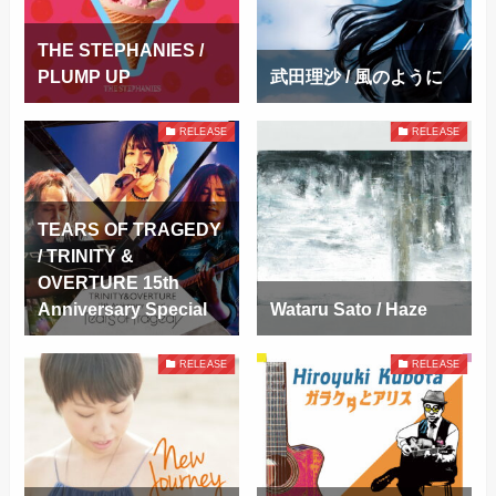
THE STEPHANIES /
PLUMP UP
武田理沙 / 風のように
RELEASE
RELEASE
TEARS OF TRAGEDY
/ TRINITY &
OVERTURE 15th
Anniversary Special
Wataru Sato / Haze
RELEASE
RELEASE