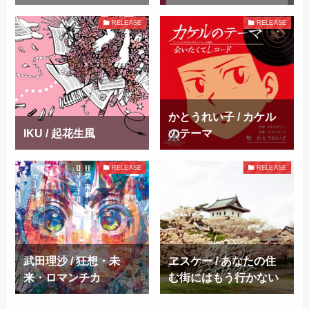
RELEASE
RELEASE
かとうれい子 / カケル
IKU / 起花生風
のテーマ
RELEASE
RELEASE
武田理沙 / 狂想・未
ヱスケー / あなたの住
来・ロマンチカ
む街にはもう行かない