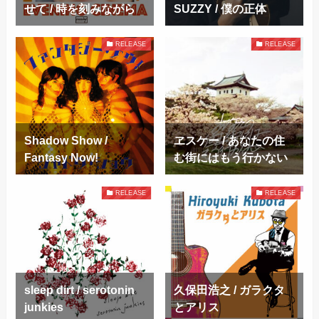
せて / 時を刻みながら
SUZZY / 僕の正体
RELEASE
RELEASE
Shadow Show /
ヱスケー / あなたの住
Fantasy Now!
む街にはもう行かない
RELEASE
RELEASE
sleep dirt / serotonin
久保田浩之 / ガラクタ
junkies
とアリス