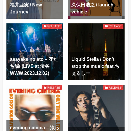
福井亜実 / New
久保田浩之 / launch
Journey
vehicle
RELEASE
RELEASE
asayake no ato – 花た
Liquid Stella / Don’t
ち/旅 (LIVE at 渋谷
stop the music feat.ち
WWW 2023.12.02)
ぇるしー
RELEASE
RELEASE
evening cinema – 滾ら