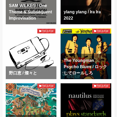
SAM WILKES / One
Theme & Subsequent
ylang ylang / Ira Ira
Improvisation
2022
RELEASE
RELEASE
The Youngman
Psycho Blues / ロック
野口恵 / 燦々と
してロールしろ
RELEASE
RELEASE