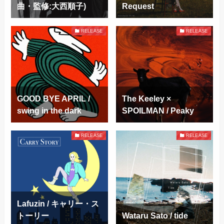
曲・監修:大西順子)
Request
RELEASE
RELEASE
GOOD BYE APRIL /
The Keeley ×
swing in the dark
SPOILMAN / Peaky
RELEASE
RELEASE
Lafuzin / キャリー・ス
トーリー
Wataru Sato / tide