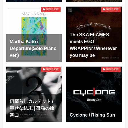
RELEASE
RELEASE
The SKA FLAMES
Martha Kato /
meets EGO-
Departure(Solo Piano
WRAPPIN’ / Wherever
ver.)
you may be
RELEASE
RELEASE
雨晴らしカルテット /
幸せな結末 | 孤独の輪
舞曲
Cyclone / Rising Sun