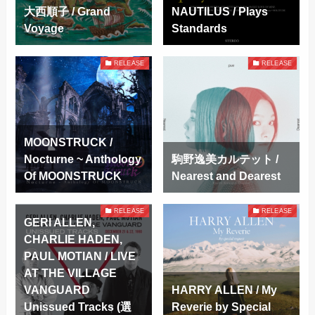
大西順子 / Grand
NAUTILUS / Plays
Voyage
Standards
RELEASE
RELEASE
MOONSTRUCK /
Nocturne ~ Anthology
駒野逸美カルテット /
Of MOONSTRUCK
Nearest and Dearest
RELEASE
RELEASE
GERI ALLEN,
CHARLIE HADEN,
PAUL MOTIAN / LIVE
AT THE VILLAGE
VANGUARD
HARRY ALLEN / My
Unissued Tracks (選
Reverie by Special