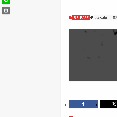
RELEASE
playwright
草