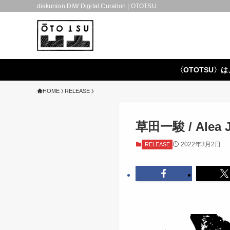
diskunion DIW Digital Curation | OTOTSU
〈OTOTSU〉は
HOME
RELEASE
草田一駿 / Alea J
2022年3月2日
RELEASE