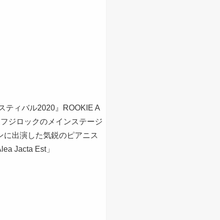
ティバル2020』ROOKIE A
年もフジロックのメインステージ
ンに出演した気鋭のピアニス
Jacta Est」