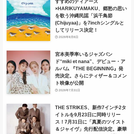
すずめのティアーズ
×HARIKUYAMAKU、郷愁の思い
を歌う沖縄民謡「浜千鳥節
(Chijuyaa)」を7inchシングルと
してリリース決定！
2026年8月6日
宮本美季率いるジャズバン
ド“miki et nana”、デビュー・ア
ルバム 『THE BEGINNING』発
売決定。さらにティザー＆コメン
ト映像が公開
2026年7月31日
THE STRIKES、新作7インチ2タ
イトルを9月23日に同時リリー
ス！7月31日に「真夏のツイスト
＆ジャイヴ」先行配信決定。豪華