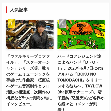
人気記事
「ヴァルキリープロファ
ハードコアレジェンド達
イル」、「スターオーシ
によるバンド「D・O・
ャン」シリーズ等、数々
T」。2023年6月7日に4th
のゲームミュージックを
アルバム「BOKU NO
手掛けた作曲家・桜庭統
TOMODACHI」をリリー
へゲーム音楽制作とソロ
スする彼らへ、TAYLOW
活動の相違点、次回作の
(the原爆オナニーズ)、増
構想など5つの質問を軸に
子直純 (怒髪天)など各界か
インタビュー。
ら続々とコメントが到
着！