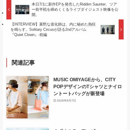
本日7/1に新作EPを発売したRiddim Saunter、ツア
ー前半戦を締めくくるライブダイジェスト映像を公
開。
【INTERVIEW】寡黙な道化師は、内に秘めた熱狂
を鳴らす。Solitary Circusが語る2ndアルバム
『Quiet Clown』-前編
関連記事
MUSIC OMIYAGEから、CITY
POPデザインのTシャツとナイロ
ントートバッグが新登場
2026年8月7日