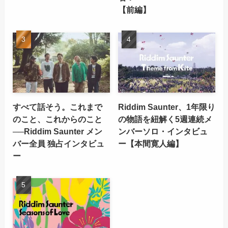
【前編】
すべて話そう。これまで
Riddim Saunter、1年限り
のこと、これからのこと
の物語を紐解く5週連続メ
──Riddim Saunter メン
ンバーソロ・インタビュ
バー全員 独占インタビュ
ー【本間寛人編】
ー