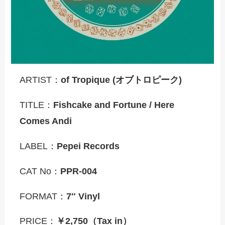
ARTIST：
of Tropique (オブトロピーク)
TITLE：
Fishcake and Fortune / Here
Comes Andi
LABEL：
Pepei Records
CAT No：
PPR-004
FORMAT：
7″ Vinyl
PRICE：
￥2,750（Tax in）