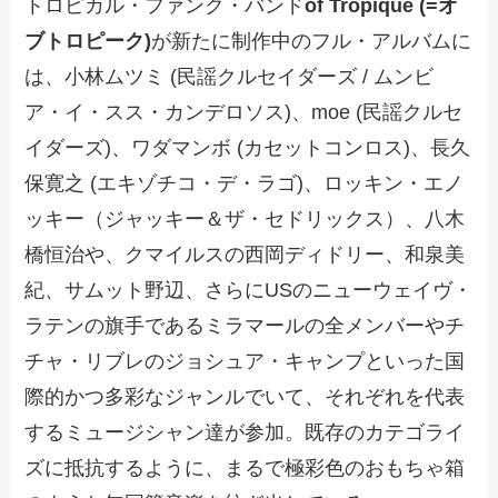
トロピカル・ファンク・バンド
of Tropique (=オ
ブトロピーク)
が新たに制作中のフル・アルバムに
は、小林ムツミ (民謡クルセイダーズ / ムンビ
ア・イ・スス・カンデロソス)、moe (民謡クルセ
イダーズ)、ワダマンボ (カセットコンロス)、長久
保寛之 (エキゾチコ・デ・ラゴ)、ロッキン・エノ
ッキー（ジャッキー＆ザ・セドリックス）、八木
橋恒治や、クマイルスの西岡ディドリー、和泉美
紀、サムット野辺、さらにUSのニューウェイヴ・
ラテンの旗手であるミラマールの全メンバーやチ
チャ・リブレのジョシュア・キャンプといった国
際的かつ多彩なジャンルでいて、それぞれを代表
するミュージシャン達が参加。既存のカテゴライ
ズに抵抗するように、まるで極彩色のおもちゃ箱