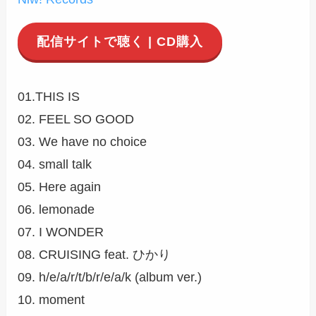
配信サイトで聴く | CD購入
01.THIS IS
02. FEEL SO GOOD
03. We have no choice
04. small talk
05. Here again
06. lemonade
07. I WONDER
08. CRUISING feat. ひかり
09. h/e/a/r/t/b/r/e/a/k (album ver.)
10. moment