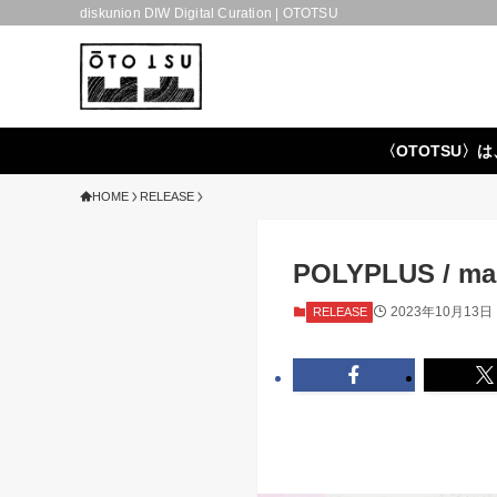
diskunion DIW Digital Curation | OTOTSU
〈OTOTSU〉は
HOME
RELEASE
POLYPLUS / ma
2023年10月13日
RELEASE