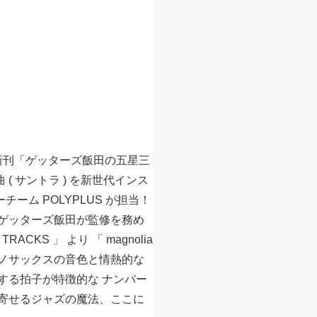
の新刊「ゲッターズ飯田の五星三
曲 ( サントラ ) を新世代インス
ーム POLYPLUS が担当！
る、 ゲッターズ飯田が監修を務め
TRACKS 」 より 「 magnolia
ラノサックスの音色と情熱的な
する拍子が特徴的な ナンバー
き寄せるジャズの魔法、ここに