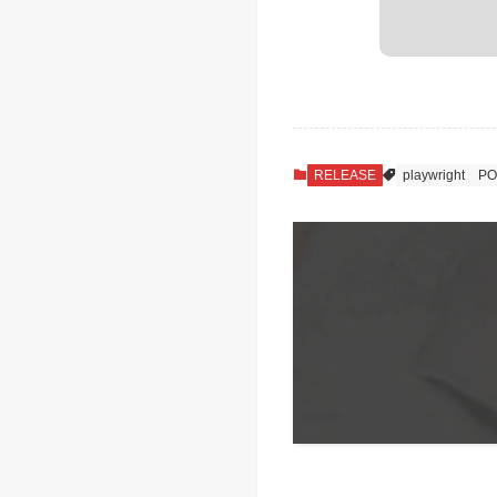
RELEASE
playwright
PO