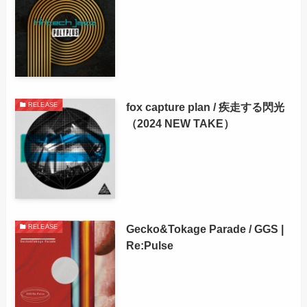
fox capture plan / 疾走する閃光
RELEASE
（2024 NEW TAKE）
Gecko&Tokage Parade / GGS |
RELEASE
Re:Pulse