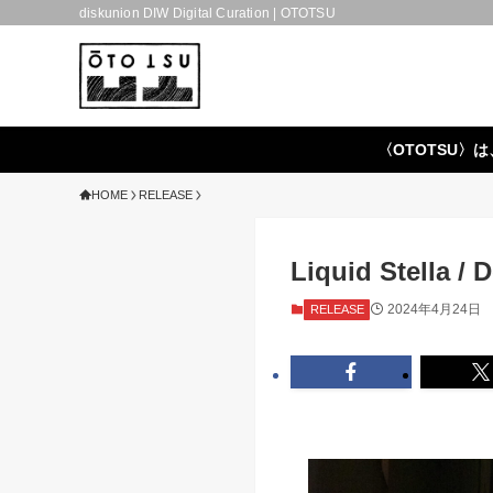
diskunion DIW Digital Curation | OTOTSU
〈OTOTSU〉は
HOME
RELEASE
Liquid Stella 
2024年4月24日
RELEASE