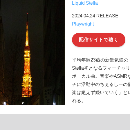
Liquid Stella
2024.04.24 RELEASE
Playwright
配信サイトで聴く
平均年齢23歳の新進気鋭のイ
Stella初となるフィーチ
ボーカル曲。音楽やASMR
チに活動中のちぇるしーの
楽は絶えず続いていく」と
れる。