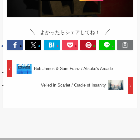
よかったらシェアしてね！
Bob James & Sam Franz / Atsuko's Arcade
Veiled in Scarlet / Cradle of Insanity