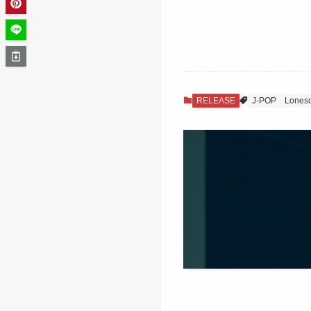
RELEASE
J-POP
Lones