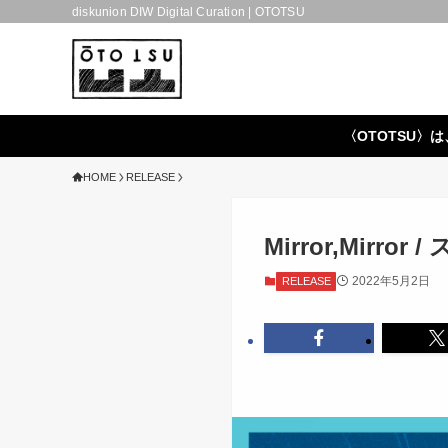
diskunion DIW Digital Curation | OTOTSU
〈OTOTSU〉は
HOME
RELEASE
Mirror,Mirr
2022年5月2日
RELEASE