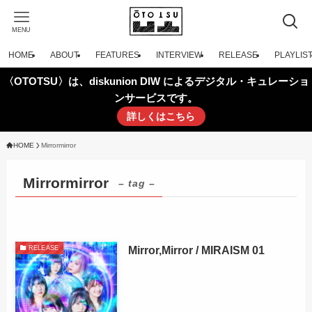
MENU
HOME
ABOUT
FEATURES
INTERVIEW
RELEASE
PLAYLIS
〈OTOTSU〉は、diskunion DIW によるデジタル・キュレーショ
ンサービスです。
詳しくはこちら
HOME
Mirrormirror
Mirrormirror
– tag –
Mirror,Mirror / MIRAISM 01
RELEASE